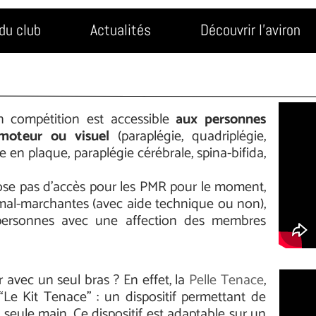
du club
Actualités
Découvrir l'aviron
en compétition est accessible
aux personnes
moteur ou visuel
(paraplégie, quadriplégie,
en plaque, paraplégie cérébrale, spina-bifida,
pose pas d’accès pour les PMR pour le moment,
 mal-marchantes (avec aide technique ou non),
ersonnes avec une affection des membres
r avec un seul bras ? En effet, la
Pelle Tenace
,
Le Kit Tenace” : un dispositif permettant de
 seule main. Ce dispositif est adaptable sur un