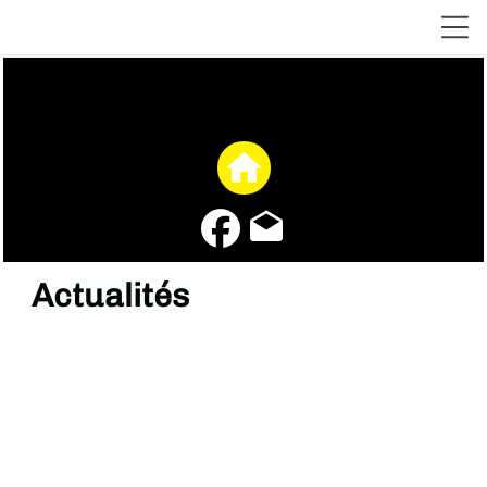
home
drafts
Actualités