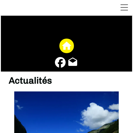
home
drafts
Actualités